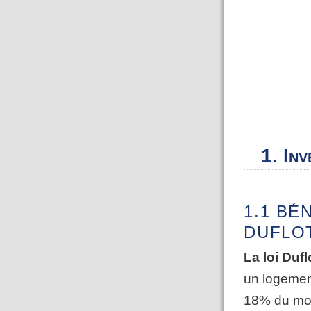
1. Inv
1.1 BÉ
DUFLO
La loi Dufl
un logement
18% du mon