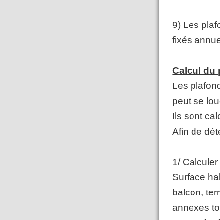
9)
Les plafo
fixés annu
Calcul du 
Les plafon
peut se lou
Ils sont ca
Afin de déte
1/ Calculer
Surface hab
balcon, te
annexes tota