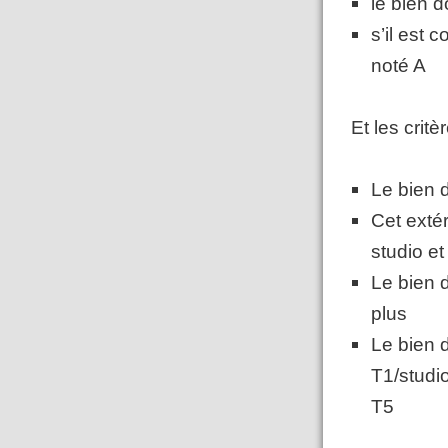
le bien d
s’il est 
noté A
Et les critè
Le bien d
Cet exté
studio e
Le bien d
plus
Le bien 
T1/studi
T5