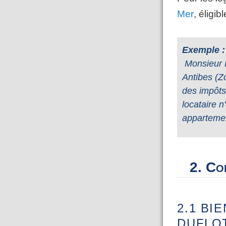
Mer
, éligi
Exemple :
Monsieur F
Antibes (Z
des impôts
locataire n
appartemen
2. Co
2.1 BI
DUFLO