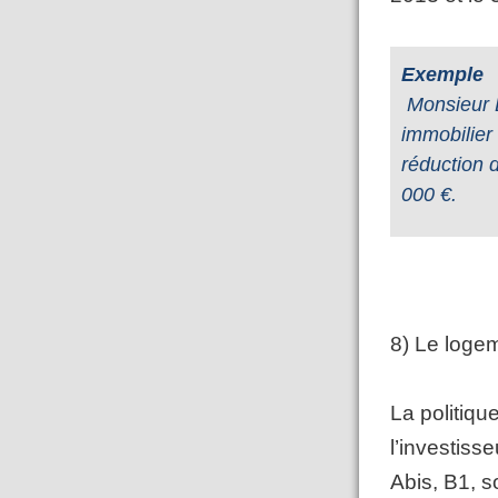
Exemple 
Monsieur D
immobilier
réduction d
000 €.
8)
Le logeme
La politiq
l’investiss
Abis, B1, s