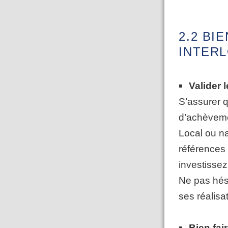
2.2 BI
INTER
Valider 
S’assurer 
d’achèveme
Local ou na
références 
investissez 
Ne pas hési
ses réalisa
Bien fai