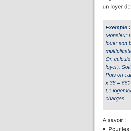
un loyer de
Exemple :
Monsieur D
louer son 
multiplicat
On calcule
loyer). Soi
Puis on cal
x 38 = 660
Le logemen
A savoir :
Pour les 