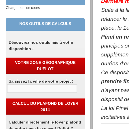
Dernière m
Chargement en cours ...
Suite à la f
relancer le
NOS OUTILS DE CALCULS
place, le 1
Pinel en r
Découvrez nos outils mis à votre
principes si
disposition :
supplémenta
durées d’e
VOTRE ZONE GÉOGRAPHIQUE
DUFLOT
Ce disposit
prendre fi
Saisissez la ville de votre projet :
n’ayant pas
dispositif 
CALCUL DU PLAFOND DE LOYER
La loi Pine
2014
incitatives 
Calculer directement le loyer plafond
de notre investissement Duflot ?